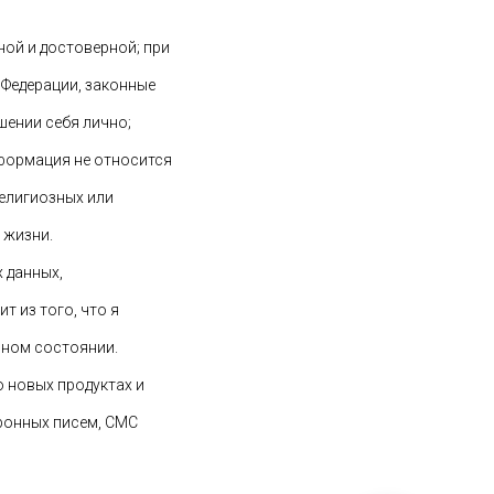
ной и достоверной; при
Федерации, законные
шении себя лично;
нформация не относится
елигиозных или
 жизни.
 данных,
 из того, что я
ьном состоянии.
о новых продуктах и
ронных писем, СМС