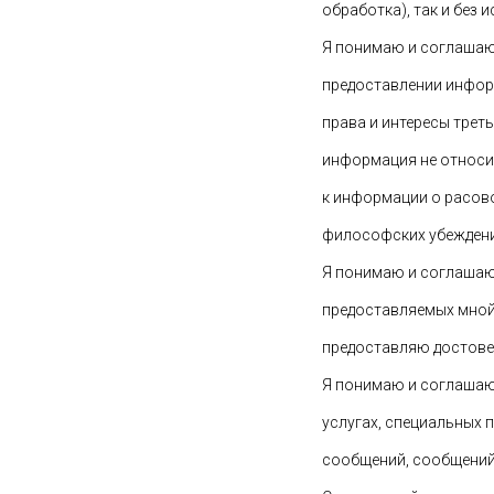
обработка), так и без
Я понимаю и соглашаюс
предоставлении инфор
права и интересы трет
информация не относит
к информации о расово
философских убеждения
Я понимаю и соглашаюс
предоставляемых мной,
предоставляю достове
Я понимаю и соглашаюс
услугах, специальных 
сообщений, сообщений 