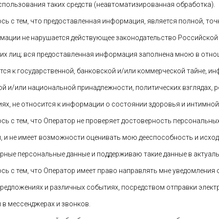
 использования таких средств (неавтоматизированная обработка).
ь с тем, что предоставленная информация, является полной, точ
мации не нарушается действующее законодательство Российской 
ьих лиц; вся предоставленная информация заполнена мною в отно
ся к государственной, банковской и/или коммерческой тайне, и
й и/или национальной принадлежности, политических взглядах, р
х, не относится к информации о состоянии здоровья и интимной
ь с тем, что Оператор не проверяет достоверность персональных
 и не имеет возможности оценивать мою дееспособность и исходит
рные персональные данные и поддерживаю такие данные в актуал
ь с тем, что Оператор имеет право направлять мне уведомления 
предложениях и различных событиях, посредством отправки элект
в мессенджерах и звонков.